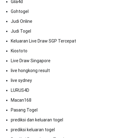
Gila4d
Gohtogel
Judi Online
Judi Togel
Keluaran Live Draw SGP Tercepat
Kiostoto
Live Draw Singapore
live hongkong result
live sydney
LURUS4D
Macan168
Pasang Togel
prediksi dan keluaran togel
prediksi keluaran togel