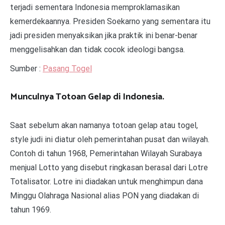
terjadi sementara Indonesia memproklamasikan
kemerdekaannya. Presiden Soekarno yang sementara itu
jadi presiden menyaksikan jika praktik ini benar-benar
menggelisahkan dan tidak cocok ideologi bangsa.
Sumber :
Pasang Togel
Munculnya Totoan Gelap di Indonesia.
Saat sebelum akan namanya totoan gelap atau togel,
style judi ini diatur oleh pemerintahan pusat dan wilayah.
Contoh di tahun 1968, Pemerintahan Wilayah Surabaya
menjual Lotto yang disebut ringkasan berasal dari Lotre
Totalisator. Lotre ini diadakan untuk menghimpun dana
Minggu Olahraga Nasional alias PON yang diadakan di
tahun 1969.