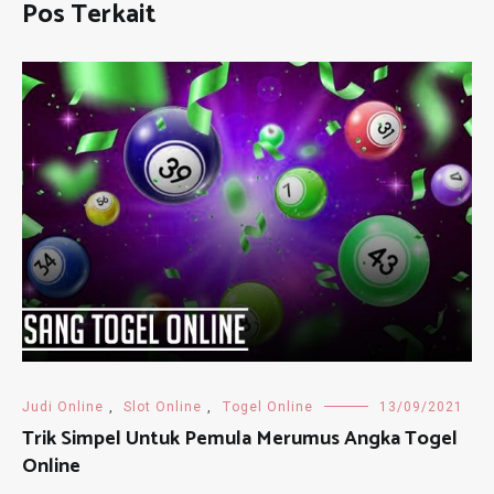
Pos Terkait
Judi Online
,
Slot Online
,
Togel Online
13/09/2021
Trik Simpel Untuk Pemula Merumus Angka Togel
Online