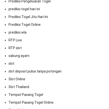
Prediksi Pengeluaran Togel
prediksi togel hari ini
Prediksi Togel Jitu Hari Ini
Prediksi Togel Online
prediksi wla
RTP Live
RTP slot
sabung ayam
slot
slot deposit pulsa tanpa potongan
Slot Online
Slot Thailand
Tempat Pasang Togel
Tempat Pasang Togel Online