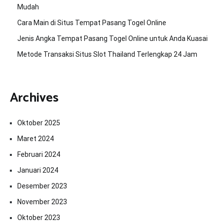
Mudah
Cara Main di Situs Tempat Pasang Togel Online
Jenis Angka Tempat Pasang Togel Online untuk Anda Kuasai
Metode Transaksi Situs Slot Thailand Terlengkap 24 Jam
Archives
Oktober 2025
Maret 2024
Februari 2024
Januari 2024
Desember 2023
November 2023
Oktober 2023