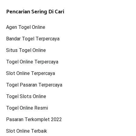
Pencarian Sering Di Cari
Agen Togel Online
Bandar Togel Terpercaya
Situs Togel Online
Togel Online Terpercaya
Slot Online Terpercaya
Togel Pasaran Terpercaya
Togel Slots Online
Togel Online Resmi
Pasaran Terkomplet 2022
Slot Online Terbaik