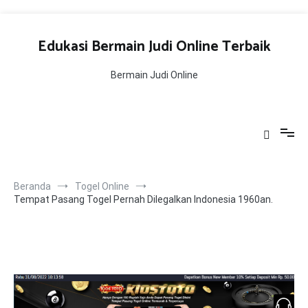
Loncat
ke
Edukasi Bermain Judi Online Terbaik
konten
Bermain Judi Online
Beranda
Togel Online
Tempat Pasang Togel Pernah Dilegalkan Indonesia 1960an.