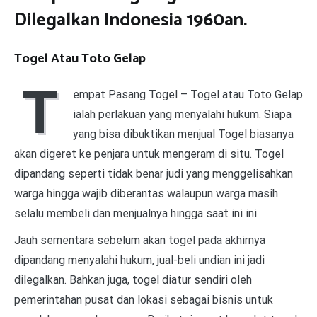
Dilegalkan Indonesia 1960an.
Togel Atau Toto Gelap
T
empat Pasang Togel – Togel atau Toto Gelap
ialah perlakuan yang menyalahi hukum. Siapa
yang bisa dibuktikan menjual Togel biasanya
akan digeret ke penjara untuk mengeram di situ. Togel
dipandang seperti tidak benar judi yang menggelisahkan
warga hingga wajib diberantas walaupun warga masih
selalu membeli dan menjualnya hingga saat ini ini.
Jauh sementara sebelum akan togel pada akhirnya
dipandang menyalahi hukum, jual-beli undian ini jadi
dilegalkan. Bahkan juga, togel diatur sendiri oleh
pemerintahan pusat dan lokasi sebagai bisnis untuk