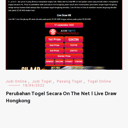
Judi Online
,
Judi Togel
,
Pasang Togel
,
Togel Online
18/09/2022
Perubahan Togel Secara On The Net | Live Draw
Hongkong