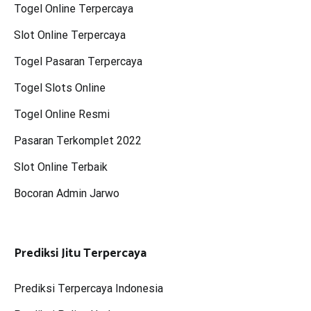
Togel Online Terpercaya
Slot Online Terpercaya
Togel Pasaran Terpercaya
Togel Slots Online
Togel Online Resmi
Pasaran Terkomplet 2022
Slot Online Terbaik
Bocoran Admin Jarwo
Prediksi Jitu Terpercaya
Prediksi Terpercaya Indonesia