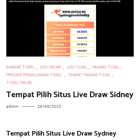
BANDAR TOGEL
,
JUDI ONLINE
,
JUDI TOGEL
,
PASANG TOGEL
,
PREDIKSI PENGELUARAN TOGEL
,
TEMPAT PASANG TOGEL
,
TOGEL ONLINE
Tempat Pilih Situs Live Draw Sidney
admin
20/09/2022
Tempat Pilih Situs Live Draw Sydney