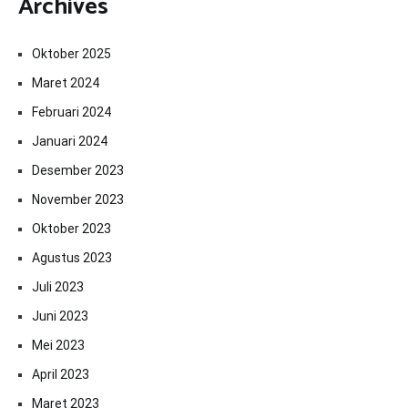
Archives
Oktober 2025
Maret 2024
Februari 2024
Januari 2024
Desember 2023
November 2023
Oktober 2023
Agustus 2023
Juli 2023
Juni 2023
Mei 2023
April 2023
Maret 2023