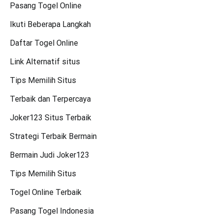
Pasang Togel Online
Ikuti Beberapa Langkah
Daftar Togel Online
Link Alternatif situs
Tips Memilih Situs
Terbaik dan Terpercaya
Joker123 Situs Terbaik
Strategi Terbaik Bermain
Bermain Judi Joker123
Tips Memilih Situs
Togel Online Terbaik
Pasang Togel Indonesia