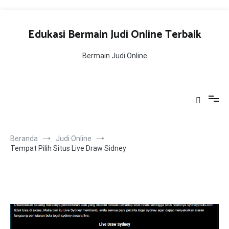
Loncat
ke
Edukasi Bermain Judi Online Terbaik
konten
Bermain Judi Online
Beranda
Judi Online
Tempat Pilih Situs Live Draw Sidney