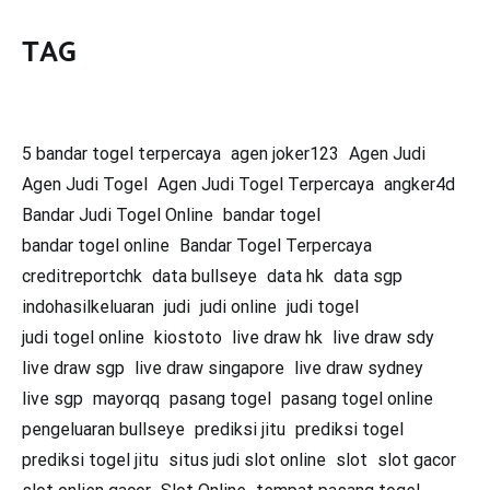
TAG
5 bandar togel terpercaya
agen joker123
Agen Judi
Agen Judi Togel
Agen Judi Togel Terpercaya
angker4d
Bandar Judi Togel Online
bandar togel
bandar togel online
Bandar Togel Terpercaya
creditreportchk
data bullseye
data hk
data sgp
indohasilkeluaran
judi
judi online
judi togel
judi togel online
kiostoto
live draw hk
live draw sdy
live draw sgp
live draw singapore
live draw sydney
live sgp
mayorqq
pasang togel
pasang togel online
pengeluaran bullseye
prediksi jitu
prediksi togel
prediksi togel jitu
situs judi slot online
slot
slot gacor