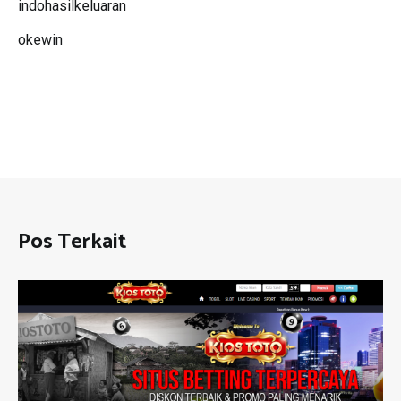
indohasilkeluaran
okewin
Pos Terkait