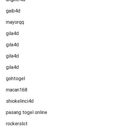
gaib4d
mayorqq
gila4d
gila4d
gila4d
gila4d
gohtogel
macan168
shiokelinci4d
pasang togel online
rockerslot