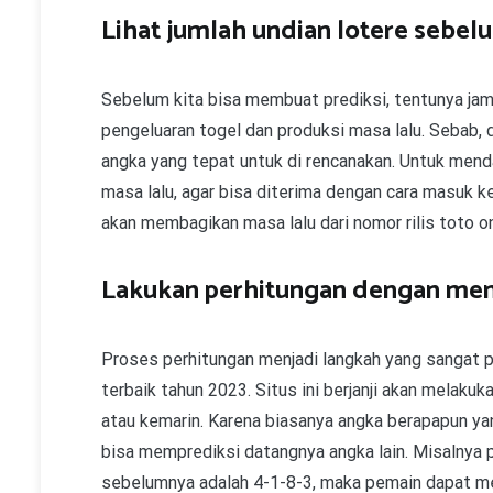
Lihat jumlah undian lotere sebe
Sebelum kita bisa membuat prediksi, tentunya j
pengeluaran togel dan produksi masa lalu. Sebab,
angka yang tepat untuk di rencanakan. Untuk men
masa lalu, agar bisa diterima dengan cara masuk ke 
akan membagikan masa lalu dari nomor rilis toto on
Lakukan perhitungan dengan me
Proses perhitungan menjadi langkah yang sangat 
terbaik tahun 2023. Situs ini berjanji akan melaku
atau kemarin. Karena biasanya angka berapapun yan
bisa memprediksi datangnya angka lain. Misalnya
sebelumnya adalah 4-1-8-3, maka pemain dapat me