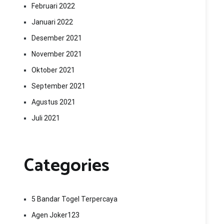
Februari 2022
Januari 2022
Desember 2021
November 2021
Oktober 2021
September 2021
Agustus 2021
Juli 2021
Categories
5 Bandar Togel Terpercaya
Agen Joker123