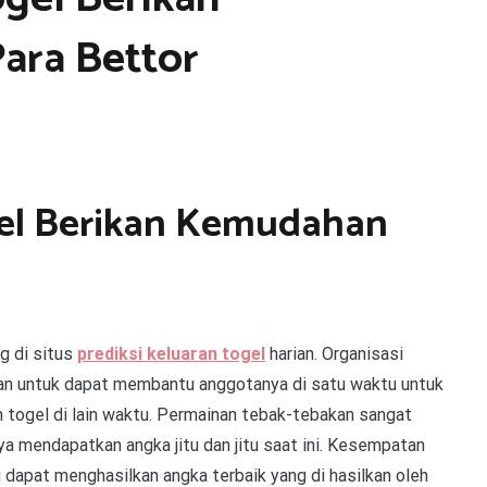
ara Bettor
gel Berikan Kemudahan
g di situs
prediksi keluaran togel
harian. Organisasi
ginan untuk dapat membantu anggotanya di satu waktu untuk
 togel di lain waktu. Permainan tebak-tebakan sangat
ya mendapatkan angka jitu dan jitu saat ini. Kesempatan
ng dapat menghasilkan angka terbaik yang di hasilkan oleh