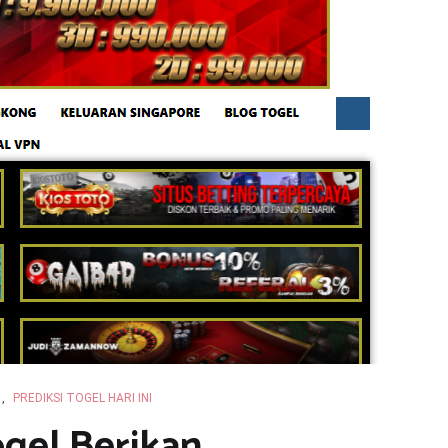
,
PREDIKSI TOGEL HARI INI
ogel Berikan