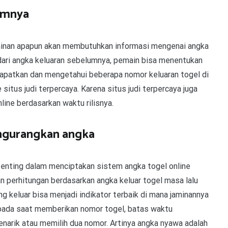
lumnya
aminan apapun akan membutuhkan informasi mengenai angka
 dari angka keluaran sebelumnya, pemain bisa menentukan
dapatkan dan mengetahui beberapa nomor keluaran togel di
situs judi terpercaya. Karena situs judi terpercaya juga
line berdasarkan waktu rilisnya.
ngurangkan angka
penting dalam menciptakan sistem angka togel online
kan perhitungan berdasarkan angka keluar togel masa lalu
g keluar bisa menjadi indikator terbaik di mana jaminannya
 pada saat memberikan nomor togel, batas waktu
narik atau memilih dua nomor. Artinya angka nyawa adalah