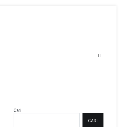
Cari
CARI