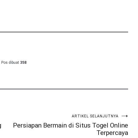
Pos dibuat
358
ARTIKEL SELANJUTNYA
g
Persiapan Bermain di Situs Togel Online
Terpercaya