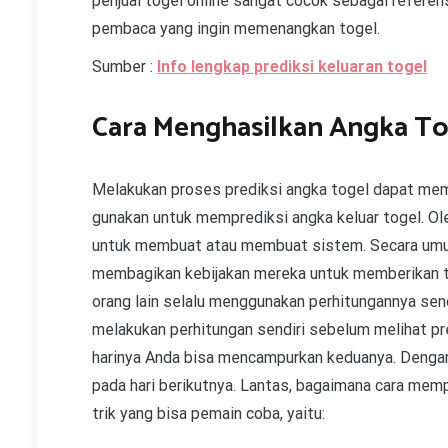
penjual togel online sangat cocok sebagai referen
pembaca yang ingin memenangkan togel.
Sumber :
Info lengkap prediksi keluaran togel
Cara Menghasilkan Angka To
Melakukan proses prediksi angka togel dapat mem
gunakan untuk memprediksi angka keluar togel. Ole
untuk membuat atau membuat sistem. Secara umum, 
membagikan kebijakan mereka untuk memberikan tra
orang lain selalu menggunakan perhitungannya send
melakukan perhitungan sendiri sebelum melihat pre
harinya Anda bisa mencampurkan keduanya. Dengan 
pada hari berikutnya. Lantas, bagaimana cara mem
trik yang bisa pemain coba, yaitu: