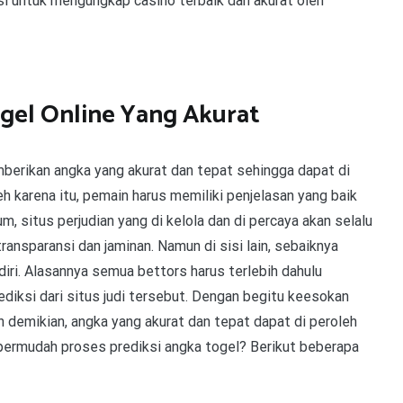
si untuk mengungkap casino terbaik dan akurat oleh
gel Online Yang Akurat
berikan angka yang akurat dan tepat sehingga dapat di
h karena itu, pemain harus memiliki penjelasan yang baik
situs perjudian yang di kelola dan di percaya akan selalu
nsparansi dan jaminan. Namun di sisi lain, sebaiknya
iri. Alasannya semua bettors harus terlebih dahulu
diksi dari situs judi tersebut. Dengan begitu keesokan
demikian, angka yang akurat dan tepat dapat di peroleh
permudah proses prediksi angka togel? Berikut beberapa